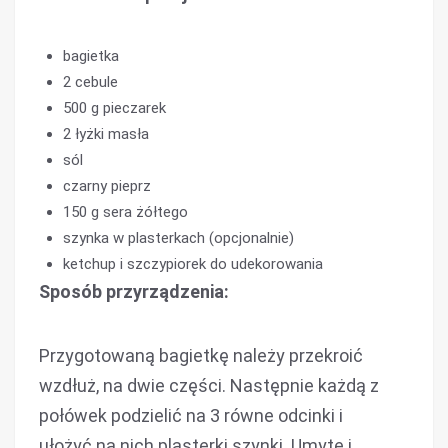
bagietka
2 cebule
500 g pieczarek
2 łyżki masła
sól
czarny pieprz
150 g sera żółtego
szynka w plasterkach (opcjonalnie)
ketchup i szczypiorek do udekorowania
Sposób przyrządzenia:
Przygotowaną bagietkę należy przekroić
wzdłuż, na dwie części. Następnie każdą z
połówek podzielić na 3 równe odcinki i
ułożyć na nich plasterki szynki. Umyte i