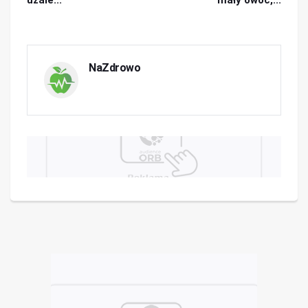
uzale...
mały owoc,...
NaZdrowo