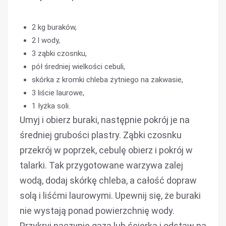
2 kg buraków,
2 l wody,
3 ząbki czosnku,
pół średniej wielkości cebuli,
skórka z kromki chleba żytniego na zakwasie,
3 liście laurowe,
1 łyżka soli.
Umyj i obierz buraki, następnie pokrój je na
średniej grubości plastry. Ząbki czosnku
przekrój w poprzek, cebulę obierz i pokrój w
talarki. Tak przygotowane warzywa zalej
wodą, dodaj skórkę chleba, a całość dopraw
solą i liśćmi laurowymi. Upewnij się, że buraki
nie wystają ponad powierzchnię wody.
Przykryj naczynie gazą lub ścierką i odstaw na