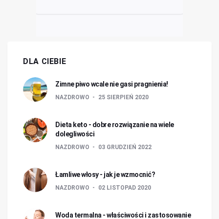
DLA CIEBIE
Zimne piwo wcale nie gasi pragnienia!
NAZDROWO
25 SIERPIEŃ 2020
Dieta keto - dobre rozwiązanie na wiele
dolegliwości
NAZDROWO
03 GRUDZIEŃ 2022
Łamliwe włosy - jak je wzmocnić?
NAZDROWO
02 LISTOPAD 2020
Woda termalna - właściwości i zastosowanie