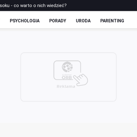
rowe: Bułki Maślane ze Skyrem i Czekoladą
 Drożdżowe: Dwie Opcje – Słodko i Wytrawnie
Y
PSYCHOLOGIA
PORADY
URODA
PARENTING
olls-y Bez Cukru: Twoja Ulubiona Drożdżówka w Wersji FIT
zbilansowany lunch do pracy?