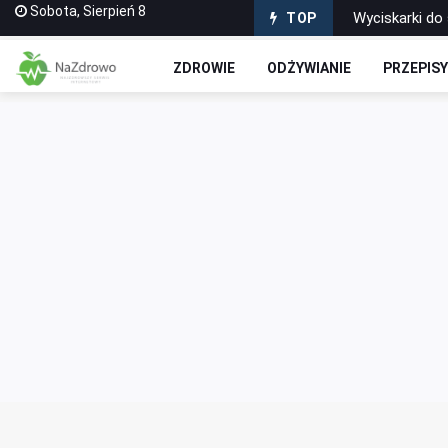
Sobota, Sierpień 8
TOP
Puszyste i Zd
Domowe Ciasto
ZDROWIE
ODŻYWIANIE
PRZEPIS
Czekoladowe R
Jak stworzyć 