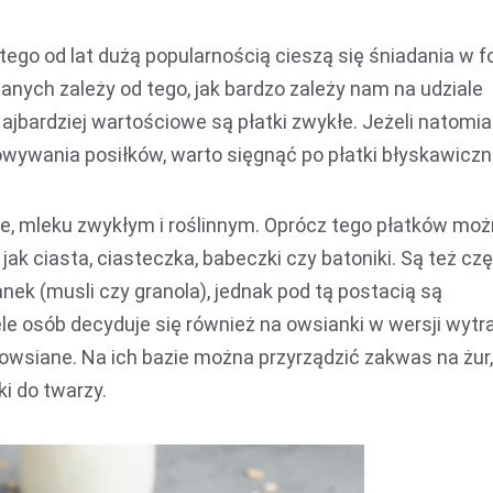
tego od lat dużą popularnością cieszą się śniadania w f
nych zależy od tego, jak bardzo zależy nam na udziale
jbardziej wartościowe są płatki zwykłe. Jeżeli natomia
towywania posiłków, warto sięgnąć po płatki błyskawiczn
e, mleku zwykłym i roślinnym. Oprócz tego płatków mo
ak ciasta, ciasteczka, babeczki czy batoniki. Są też c
ek (musli czy granola), jednak pod tą postacią są
e osób decyduje się również na owsianki w wersji wytr
wsiane. Na ich bazie można przyrządzić zakwas na żur,
i do twarzy.