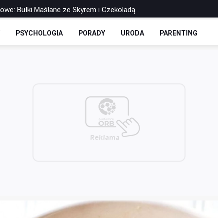
rowe: Bułki Maślane ze Skyrem i Czekoladą
 Drożdżowe: Dwie Opcje – Słodko i Wytrawnie
Y
PSYCHOLOGIA
PORADY
URODA
PARENTING
olls-y Bez Cukru: Twoja Ulubiona Drożdżówka w Wersji FIT
zbilansowany lunch do pracy?
 soku - co warto o nich wiedzieć?