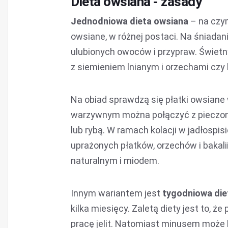
Dieta owsiana - zasady
Jednodniowa dieta owsiana
– na czym
owsiane, w różnej postaci. Na śniada
ulubionych owoców i przypraw. Świet
z siemieniem lnianym i orzechami czy b
Na obiad sprawdzą się płatki owsiane
warzywnym można połączyć z pieczon
lub rybą. W ramach kolacji w jadłospi
uprażonych płatków, orzechów i bakal
naturalnym i miodem.
Innym wariantem jest
tygodniowa die
kilka miesięcy. Zaletą diety jest to, ż
pracę jelit. Natomiast minusem może