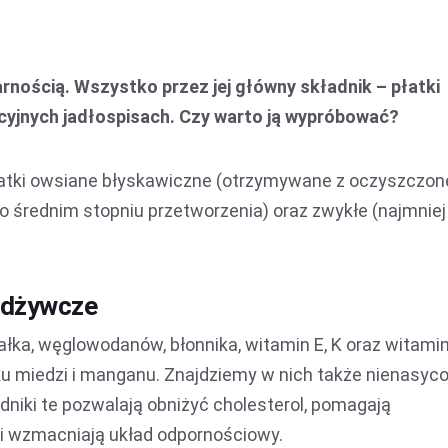
arnością. Wszystko przez jej główny składnik – płatki
kcyjnych jadłospisach. Czy warto ją wypróbować?
atki owsiane błyskawiczne (otrzymywane z oczyszczon
(o średnim stopniu przetworzenia) oraz zwykłe (najmniej
 odżywcze
łka, węglowodanów, błonnika, witamin E, K oraz witamin
nku miedzi i manganu. Znajdziemy w nich także nienasyc
dniki te pozwalają obniżyć cholesterol, pomagają
 i wzmacniają układ odpornościowy.