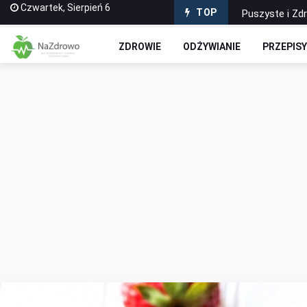
Czwartek, Sierpień 6
Puszyste i Zd
TOP
Domowe Ciasto
ZDROWIE
ODŻYWIANIE
PRZEPIS
Czekoladowe R
Jak stworzyć 
Wyciskarki do