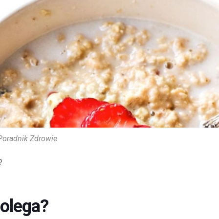
Poradnik Zdrowie
?
polega?