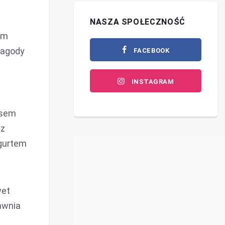
NASZA SPOŁECZNOŚĆ
em
jagody
FACEBOOK
INSTAGRAM
ęsem
 z
ogurtem
wet
rawnia