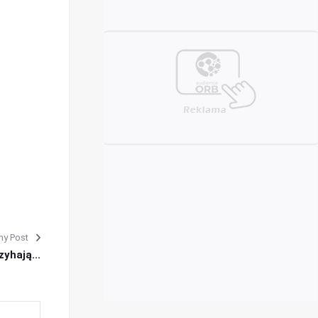
ny Post
zyhają...