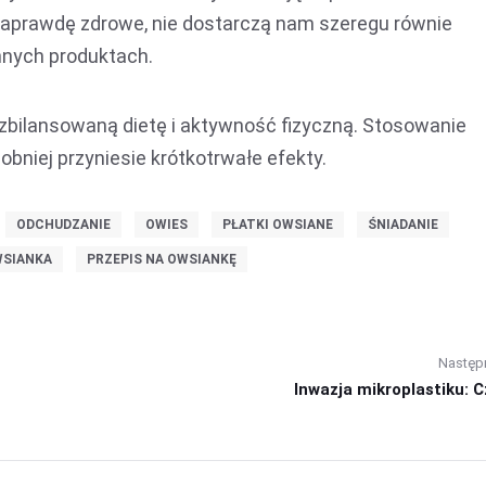
naprawdę zdrowe, nie dostarczą nam szeregu równie
nnych produktach.
bilansowaną dietę i aktywność fizyczną. Stosowanie
bniej przyniesie krótkotrwałe efekty.
ODCHUDZANIE
OWIES
PŁATKI OWSIANE
ŚNIADANIE
SIANKA
PRZEPIS NA OWSIANKĘ
Następ
Inwazja mikroplastiku: C