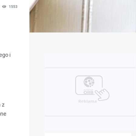
1553
ego i
 z
one