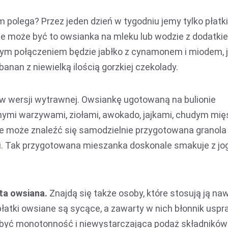
 polega? Przez jeden dzień w tygodniu jemy tylko płatki
nie może być to owsianka na mleku lub wodzie z dodatki
nym połączeniem będzie jabłko z cynamonem i miodem, 
anan z niewielką ilością gorzkiej czekolady.
 w wersji wytrawnej. Owsiankę ugotowaną na bulionie
ymi warzywami, ziołami, awokado, jajkami, chudym mi
sie może znaleźć się samodzielnie przygotowana granola
ii. Tak przygotowana mieszanka doskonale smakuje z j
ta owsiana.
Znajdą się także osoby, które stosują ją na
e płatki owsiane są sycące, a zawarty w nich błonnik usp
 być monotonność i niewystarczająca podaż składników