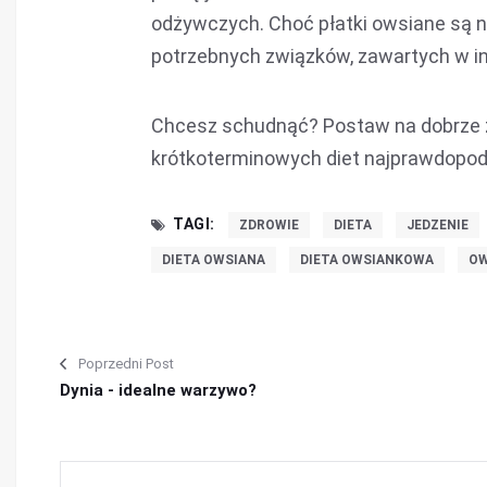
odżywczych. Choć płatki owsiane są 
potrzebnych związków, zawartych w i
Chcesz schudnąć? Postaw na dobrze z
krótkoterminowych diet najprawdopodo
TAGI:
ZDROWIE
DIETA
JEDZENIE
DIETA OWSIANA
DIETA OWSIANKOWA
OW
Poprzedni Post
Dynia - idealne warzywo?