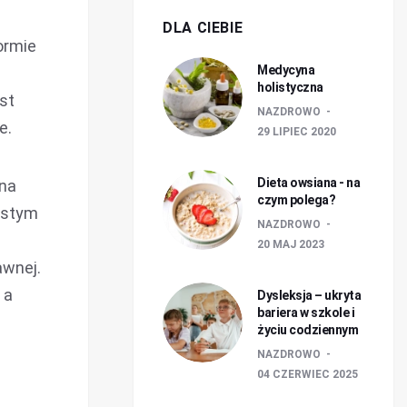
DLA CIEBIE
ormie
Medycyna
holistyczna
st
NAZDROWO
e.
29 LIPIEC 2020
Dieta owsiana - na
żna
czym polega?
zęstym
NAZDROWO
20 MAJ 2023
awnej.
 a
Dysleksja – ukryta
bariera w szkole i
życiu codziennym
NAZDROWO
04 CZERWIEC 2025