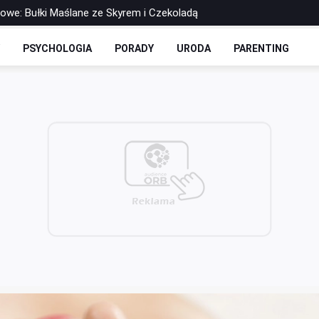
rowe: Bułki Maślane ze Skyrem i Czekoladą
 Drożdżowe: Dwie Opcje – Słodko i Wytrawnie
Y
PSYCHOLOGIA
PORADY
URODA
PARENTING
olls-y Bez Cukru: Twoja Ulubiona Drożdżówka w Wersji FIT
zbilansowany lunch do pracy?
 soku - co warto o nich wiedzieć?