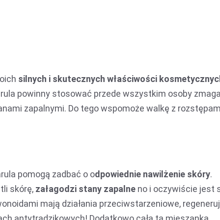
oich
silnych i skutecznych właściwości kosmetycznyc
 marula powinny stosować przede wszystkim osoby zmag
 stanami zapalnymi. Do tego wspomoże walkę z rozstępam
rula pomogą zadbać o o
dpowiednie nawilżenie skóry
.
li skórę,
załagodzi stany zapalne
no i oczywiście jest 
wonoidami mają działania przeciwstarzeniowe, regeneruj
ach antytrądzikowych! Dodatkowo cała ta mieszanka