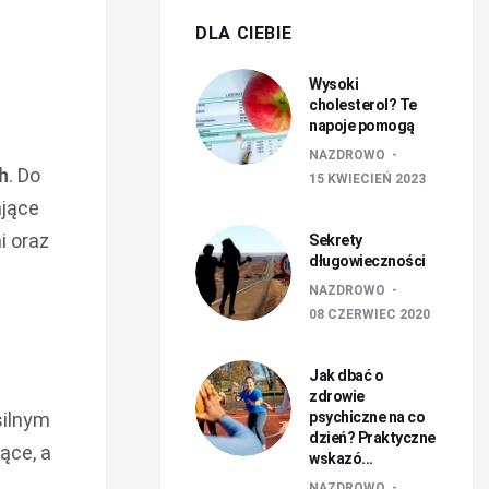
DLA CIEBIE
Wysoki
cholesterol? Te
napoje pomogą
NAZDROWO
h
. Do
15 KWIECIEŃ 2023
ające
i oraz
Sekrety
długowieczności
NAZDROWO
08 CZERWIEC 2020
Jak dbać o
zdrowie
silnym
psychiczne na co
dzień? Praktyczne
ące, a
wskazó...
NAZDROWO