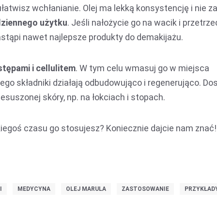
łatwisz wchłanianie. Olej ma lekką konsystencję i nie z
odziennego użytku
. Jeśli nałożycie go na wacik i przetrze
astąpi nawet najlepsze produkty do demakijażu.
stępami i cellulitem
. W tym celu wmasuj go w miejsca
 jego składniki działają odbudowująco i regenerująco. Do
esuszonej skóry, np. na łokciach i stopach.
iegoś czasu go stosujesz? Koniecznie dajcie nam znać
I
MEDYCYNA
OLEJ MARULA
ZASTOSOWANIE
PRZYKŁAD