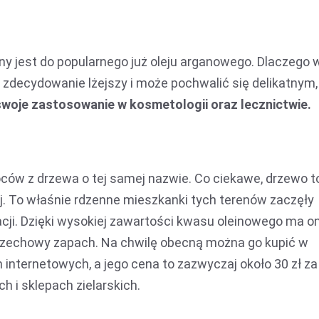
ny jest do popularnego już oleju arganowego. Dlaczego 
 zdecydowanie lżejszy i może pochwalić się delikatnym,
swoje zastosowanie w kosmetologii oraz lecznictwie.
oców z drzewa o tej samej nazwie. Co ciekawe, drzewo t
j. To właśnie rdzenne mieszkanki tych terenów zaczęły
acji. Dzięki wysokiej zawartości kwasu oleinowego ma on
 orzechowy zapach. Na chwilę obecną można go kupić w
 internetowych, a jego cena to zazwyczaj około 30 zł za
h i sklepach zielarskich.