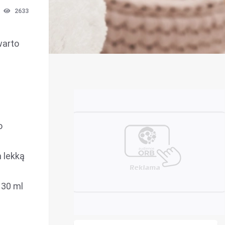
2633
warto
o
 lekką
 30 ml