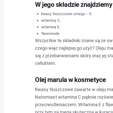
W jego składzie znajdziemy
kwasy tłuszczowe omega – 9;
witaminę C;
witaminę E;
flawonoide.
Wszystkie te składniki znane są ze sw
czego więc najlepiej go użyć? Oleju
się z przebarwieniami skóry oraz jej
cellulitem.
Olej marula w kosmetyce
Kwasy tłuszczowe zawarte w oleju ma
Natomiast witamina C pięknie rozświet
przeciwutleniaczem. Witamina E z fla
przy tym są mega skuteczna w kuracj