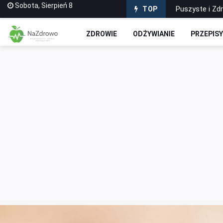
Sobota, Sierpień 8
Puszyste i Zd
TOP
Domowe Ciasto
ZDROWIE
ODŻYWIANIE
PRZEPIS
Czekoladowe R
Jak stworzyć 
Wyciskarki do