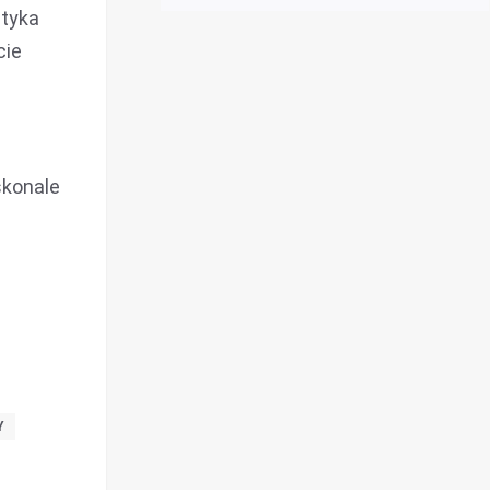
atyka
cie
skonale
!
Y