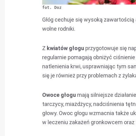
fot. Doz
Głóg cechuje się wysoką zawartością a
wolne rodniki.
Z
kwiatów głogu
przygotowuje się nap
regularnie pomagają obniżyć ciśnieni
natlenienia krwi, usprawniając tym 
się je również przy problemach z żylak
Owoce głogu
mają silniejsze działani
tarczycy, miażdżycy, nadciśnienia tęt
głowy. Owoc głogu wzmacnia także ukł
w leczeniu zakażeń gronkowcem oraz w