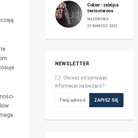
Cukier - zabójca
testosteronu
lczają
NAZDROWO
03 MARZEC 2021
ite
iom
NEWSLETTER
tosuje
Chcesz otrzymywać
informacje na bieżąco?
nności
ólów
omaga