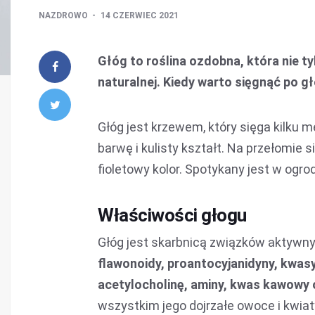
NAZDROWO
14 CZERWIEC 2021
Głóg to roślina ozdobna, która nie t
naturalnej. Kiedy warto sięgnąć po g
Głóg jest krzewem, który sięga kilku m
barwę i kulisty kształt. Na przełomie 
fioletowy kolor. Spotykany jest w ogro
Właściwości głogu
Głóg jest skarbnicą związków aktywny
flawonoidy, proantocyjanidyny, kwasy 
acetylocholinę, aminy, kwas kawowy 
wszystkim jego dojrzałe owoce i kwiat