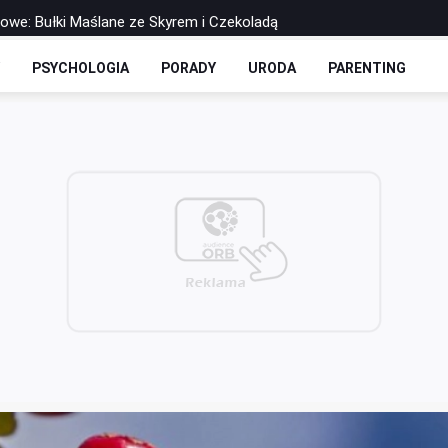
rowe: Bułki Maślane ze Skyrem i Czekoladą
 Drożdżowe: Dwie Opcje – Słodko i Wytrawnie
Y
PSYCHOLOGIA
PORADY
URODA
PARENTING
olls-y Bez Cukru: Twoja Ulubiona Drożdżówka w Wersji FIT
zbilansowany lunch do pracy?
 soku - co warto o nich wiedzieć?