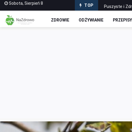
Sobota, Sierpień 8
Puszyste i Zd
TOP
Domowe Ciasto
ZDROWIE
ODŻYWIANIE
PRZEPIS
Czekoladowe R
Jak stworzyć 
Wyciskarki do