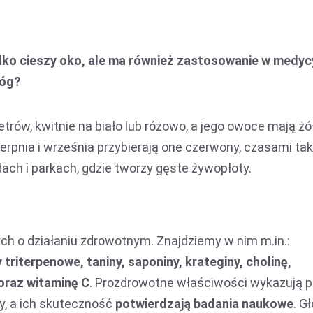
ylko cieszy oko, ale ma również zastosowanie w medyc
łóg?
etrów, kwitnie na biało lub różowo, a jego owoce mają żó
sierpnia i września przybierają one czerwony, czasami ta
dach i parkach, gdzie tworzy gęste żywopłoty.
ch o działaniu zdrowotnym. Znajdziemy w nim m.in.:
triterpenowe, taniny, saponiny, krateginy, cholinę,
oraz witaminę C
. Prozdrowotne właściwości wykazują 
y, a ich skuteczność
potwierdzają badania naukowe
. G