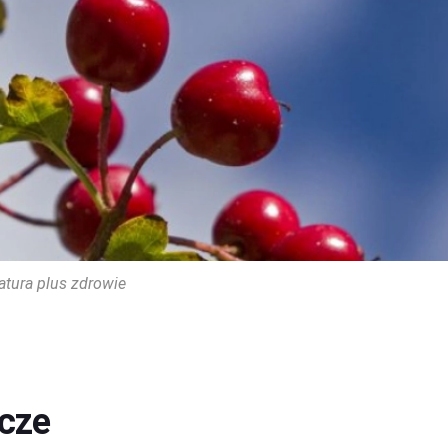
atura plus zdrowie
icze