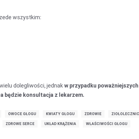
rzede wszystkim:
ielu dolegliwości, jednak
w przypadku poważniejszych
a będzie konsultacja z lekarzem.
OWOCE GŁOGU
KWIATY GŁOGU
ZDROWIE
ZIOŁOLECZNI
ZDROWE SERCE
UKŁAD KRĄŻENIA
WŁAŚCIWOŚCI GŁOGU