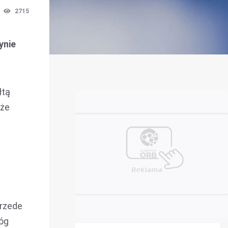
2715
ynie
łtą
kże
przede
łóg