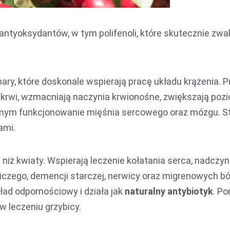
ntyoksydantów, w tym polifenoli, które skutecznie zwa
ary, które doskonale wspierają pracę układu krążenia. P
e krwi, wzmacniają naczynia krwionośne, zwiększają poz
samym funkcjonowanie mięśnia sercowego oraz mózgu. S
ami.
e niż kwiaty. Wspierają leczenie kołatania serca, nadczy
niczego, demencji starczej, nerwicy oraz migrenowych b
ad odpornościowy i działa jak
naturalny antybiotyk
. P
 leczeniu grzybicy.