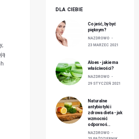
DLA CIEBIE
Co jeść, by być
pięknym?
NAZDROWO
y,
23 MARZEC 2021
ają
Aloes - jakie ma
ch
właściwości?
NAZDROWO
29 STYCZEŃ 2021
Naturalne
antybiotyki i
zdrowa dieta - jak
wzmocnić
odpornoś...
NAZDROWO
25 PAŹDZIERNIK