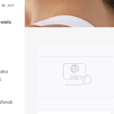
2471
 wielu
edno
.
ifenoli