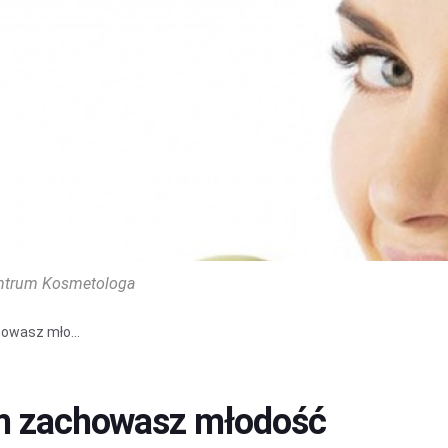
ntrum Kosmetologa
howasz mło...
ym zachowasz młodość