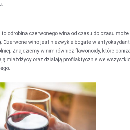
u.
y, to odrobina czerwonego wina od czasu do czasu może
ę. Czerwone wino jest niezwykle bogate w antyoksydant
lniej. Znajdziemy w nim również flawonoidy, które obniż
ają miażdżycy oraz działają profilaktycznie we wszystki
ego.