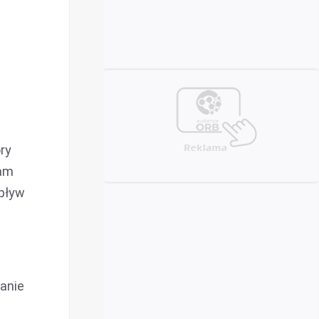
óry
nam
wpływ
anie