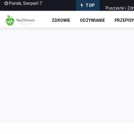
Piatek, Sierpień 7
Puszyste i Zd
TOP
Domowe Ciasto
ZDROWIE
ODŻYWIANIE
PRZEPIS
Czekoladowe R
Jak stworzyć 
Wyciskarki do