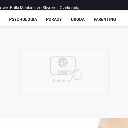
rowe: Bułki Maślane ze Skyrem i Czekoladą
 Drożdżowe: Dwie Opcje – Słodko i Wytrawnie
Y
PSYCHOLOGIA
PORADY
URODA
PARENTING
olls-y Bez Cukru: Twoja Ulubiona Drożdżówka w Wersji FIT
zbilansowany lunch do pracy?
 soku - co warto o nich wiedzieć?