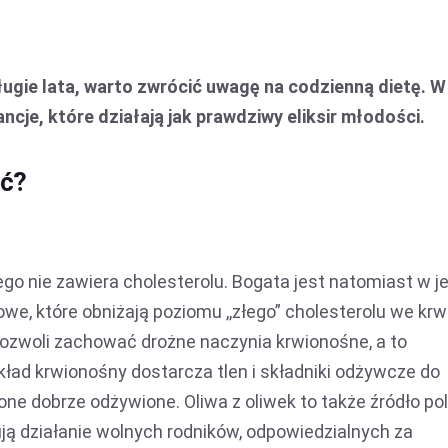
gie lata, warto zwrócić uwagę na codzienną dietę. W
cje, które działają jak prawdziwy eliksir młodości.
ść?
atego nie zawiera cholesterolu. Bogata jest natomiast w j
e, które obniżają poziomu ,,złego” cholesterolu we krwi
pozwoli zachować drożne naczynia krwionośne, a to
kład krwionośny dostarcza tlen i składniki odżywcze do
ne dobrze odżywione. Oliwa z oliwek to także źródło pol
ją działanie wolnych rodników, odpowiedzialnych za