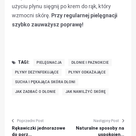
użyciu płynu sięgnij po krem do rąk, który
wzmocni skórę.
Przy regularnej pielęgnacji
szybko zauważysz poprawę!
TAGI:
PIELĘGNACJA
DŁONIE I PAZNOKCIE
PŁYNY DEZYNFEKUJĄCE
PŁYNY ODKAŻAJĄCE
SUCHA I PĘKAJĄCA SKÓRA DŁONI
JAK ZADBAĆ O DŁONIE
JAK NAWILŻYĆ SKÓRĘ
Poprzedni Post
Następny Post
Rękawiczki jednorazowe
Naturalne sposoby na
do porz...
uspokojen...