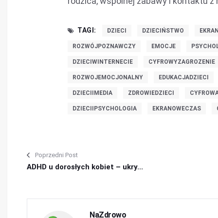
rodzica, wspólnej zabawy i kontaktu z
TAGI:
DZIECI
DZIECIŃSTWO
EKRA
ROZWÓJPOZNAWCZY
EMOCJE
PSYCHOL
DZIECIWINTERNECIE
CYFROWYZAGROZENIE
ROZWOJEMOCJONALNY
EDUKACJADZIECI
DZIECIIMEDIA
ZDROWIEDZIECI
CYFROWA
DZIECIIPSYCHOLOGIA
EKRANOWECZAS
Poprzedni Post
ADHD u dorosłych kobiet – ukry...
NaZdrowo