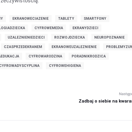
 rzeczywistością.
NY
EKRANOWECIAZENIE
TABLETY
SMARTFONY
OGIADZIECKA
CYFROWEMEDIA
EKRANYDZIECI
UZALEZNIENIEDZIECI
ROZWOJDZIECKA
NEUROPOZNANIE
CZASPRZEDEKRANEM
EKRANOWEUZALEZNIENIE
PROBLEMYZU
EDUKACJA
CYFROWARODZINA
PORADNIKRODZICA
CYFROWADYSCYPLINA
CYFROWEHIGIENA
Następ
Zadbaj o siebie na kwaran