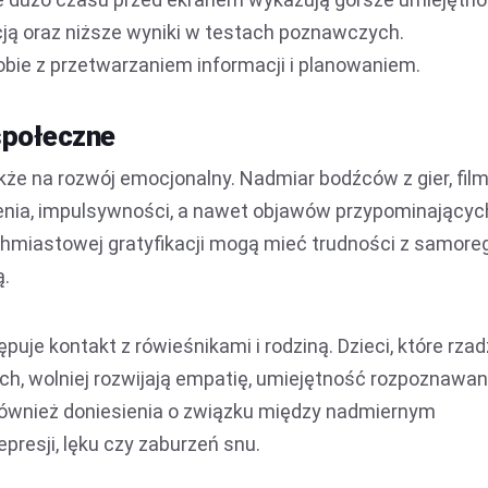
cją oraz niższe wyniki w testach poznawczych.
bie z przetwarzaniem informacji i planowaniem.
społeczne
e na rozwój emocjonalny. Nadmiar bodźców z gier, fil
ienia, impulsywności, a nawet objawów przypominającyc
hmiastowej gratyfikacji mogą mieć trudności z samore
ą.
uje kontakt z rówieśnikami i rodziną. Dzieci, które rzad
ch, wolniej rozwijają empatię, umiejętność rozpoznawan
 również doniesienia o związku między nadmiernym
resji, lęku czy zaburzeń snu.