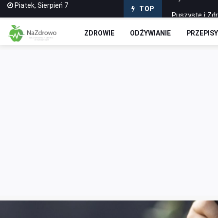
Piatek, Sierpień 7
Puszyste i Zd
TOP
Domowe Ciasto
ZDROWIE
ODŻYWIANIE
PRZEPIS
Czekoladowe R
Jak stworzyć 
Wyciskarki do