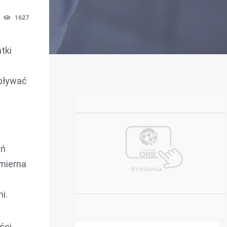
1627
tki
wpływać
eń
dmierna
i.
ści