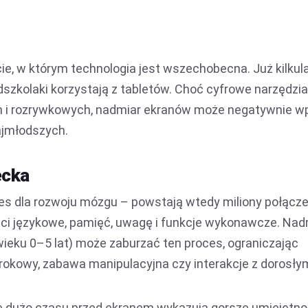
e, w którym technologia jest wszechobecna. Już kilkula
dszkolaki korzystają z tabletów. Choć cyfrowe narzędzia
ch i rozrywkowych, nadmiar ekranów może negatywnie 
ajmłodszych.
ecka
es dla rozwoju mózgu – powstają wtedy miliony połącz
ości językowe, pamięć, uwagę i funkcje wykonawcze. Na
ieku 0–5 lat) może zaburzać ten proces, ograniczając
zrokowy, zabawa manipulacyjna czy interakcje z dorosłym
ce dużo czasu przed ekranem wykazują gorsze umiejętno