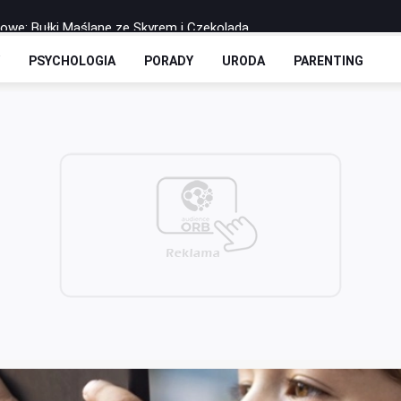
rowe: Bułki Maślane ze Skyrem i Czekoladą
 Drożdżowe: Dwie Opcje – Słodko i Wytrawnie
Y
PSYCHOLOGIA
PORADY
URODA
PARENTING
olls-y Bez Cukru: Twoja Ulubiona Drożdżówka w Wersji FIT
zbilansowany lunch do pracy?
 soku - co warto o nich wiedzieć?