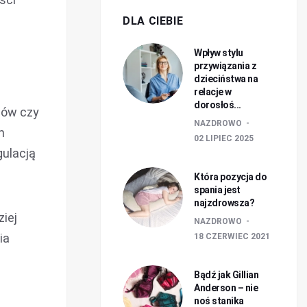
DLA CIEBIE
Wpływ stylu
przywiązania z
dzieciństwa na
relacje w
dorosłoś...
mów czy
NAZDROWO
h
02 LIPIEC 2025
gulacją
Która pozycja do
spania jest
najzdrowsza?
ziej
NAZDROWO
ia
18 CZERWIEC 2021
Bądź jak Gillian
Anderson – nie
noś stanika