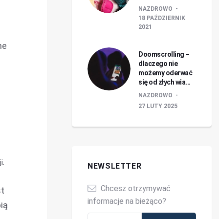
NAZDROWO
18 PAŹDZIERNIK
2021
ne
Doomscrolling –
dlaczego nie
możemy oderwać
się od złych wia...
NAZDROWO
27 LUTY 2025
i.
NEWSLETTER
Chcesz otrzymywać
st
informacje na bieżąco?
pią