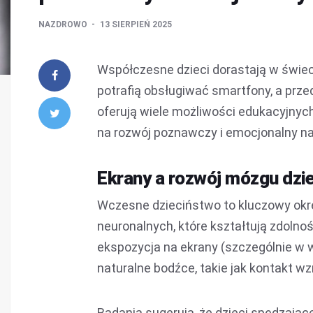
NAZDROWO
13 SIERPIEŃ 2025
Współczesne dzieci dorastają w świeci
potrafią obsługiwać smartfony, a prze
oferują wiele możliwości edukacyjny
na rozwój poznawczy i emocjonalny n
Ekrany a rozwój mózgu dzi
Wczesne dzieciństwo to kluczowy okr
neuronalnych, które kształtują zdoln
ekspozycja na ekrany (szczególnie w w
naturalne bodźce, takie jak kontakt w
Badania sugerują, że dzieci spędzają