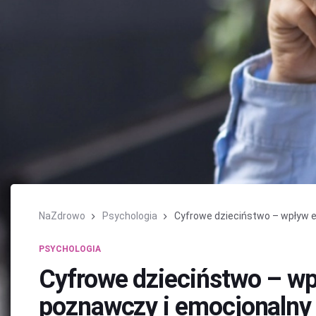
NaZdrowo
Psychologia
Cyfrowe dzieciństwo – wpływ ek
PSYCHOLOGIA
Cyfrowe dzieciństwo – wp
poznawczy i emocjonalny 