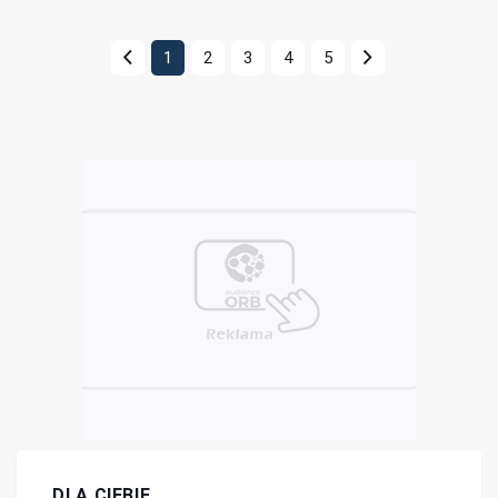
1
2
3
4
5
DLA CIEBIE