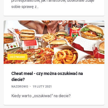
profesjonalistów, jak i amatorów, doskonale zdaje
sobie sprawę z...
ODŻYWIANIE
Cheat meal - czy można oszukiwać na
diecie?
NAZDROWO
19 LUTY 2021
Kiedy warto ,,oszukiwać" na diecie?