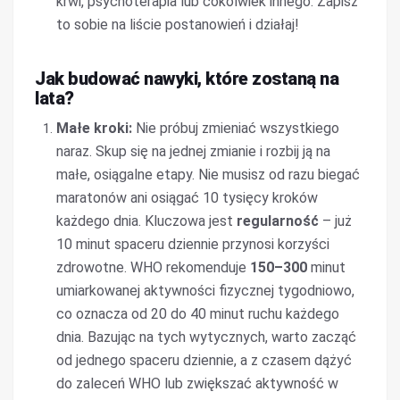
krwi, psychoterapia lub cokolwiek innego. Zapisz
to sobie na liście postanowień i działaj!
Jak budować nawyki, które zostaną na
lata?
Małe kroki:
Nie próbuj zmieniać wszystkiego
naraz. Skup się na jednej zmianie i rozbij ją na
małe, osiągalne etapy. Nie musisz od razu biegać
maratonów ani osiągać 10 tysięcy kroków
każdego dnia. Kluczowa jest
regularność
– już
10 minut spaceru dziennie przynosi korzyści
zdrowotne. WHO rekomenduje
150–300
minut
umiarkowanej aktywności fizycznej tygodniowo,
co oznacza od 20 do 40 minut ruchu każdego
dnia. Bazując na tych wytycznych, warto zacząć
od jednego spaceru dziennie, a z czasem dążyć
do zaleceń WHO lub zwiększać aktywność w