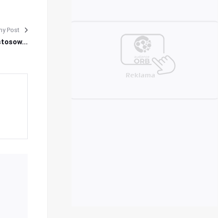
ny Post
tosow...