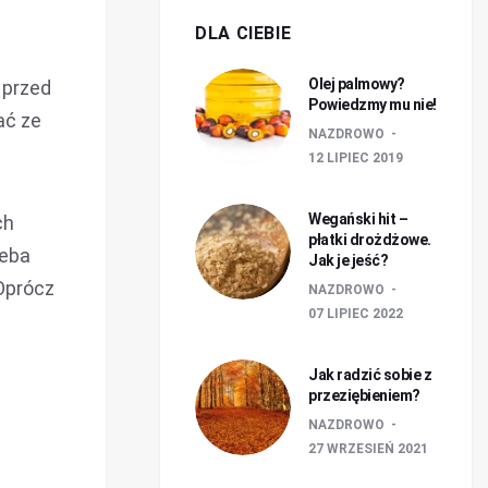
DLA CIEBIE
Olej palmowy?
 przed
Powiedzmy mu nie!
ać ze
NAZDROWO
12 LIPIEC 2019
Wegański hit –
ch
płatki drożdżowe.
zeba
Jak je jeść?
Oprócz
NAZDROWO
07 LIPIEC 2022
Jak radzić sobie z
przeziębieniem?
NAZDROWO
27 WRZESIEŃ 2021