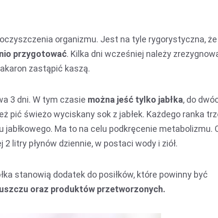
oczyszczenia organizmu. Jest na tyle rygorystyczna, że
dnio przygotować
. Kilka dni wcześniej należy zrezygnow
 makaron zastąpić kaszą.
rwa 3 dni. W tym czasie
można jeść tylko jabłka
, do dwó
ż pić świeżo wyciskany sok z jabłek. Każdego ranka tr
tu jabłkowego. Ma to na celu podkręcenie metabolizmu. 
 2 litry płynów dziennie, w postaci wody i ziół.
abłka stanowią dodatek do posiłków, które powinny być
łuszczu oraz produktów przetworzonych.