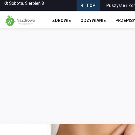
Sobota, Sierpień 8
Puszyste i Zd
TOP
Domowe Ciasto
ZDROWIE
ODŻYWIANIE
PRZEPIS
Czekoladowe R
Jak stworzyć 
Wyciskarki do