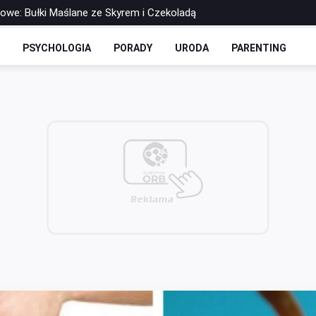
rowe: Bułki Maślane ze Skyrem i Czekoladą
 Drożdżowe: Dwie Opcje – Słodko i Wytrawnie
Y
PSYCHOLOGIA
PORADY
URODA
PARENTING
olls-y Bez Cukru: Twoja Ulubiona Drożdżówka w Wersji FIT
zbilansowany lunch do pracy?
 soku - co warto o nich wiedzieć?