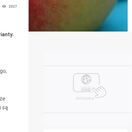
2027
ianty.
go,
uże
i są