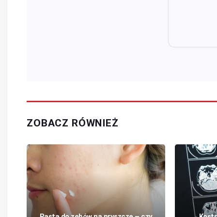
ZOBACZ RÓWNIEŻ
Pasta do zębów na pryszcze – czy
Kostn