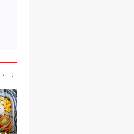
dziej
Wysoki cholesterol? Te napoje