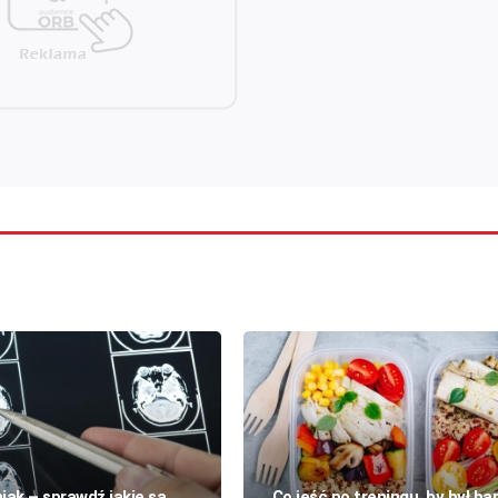
iak – sprawdź jakie są
Co jeść po treningu, by był bar