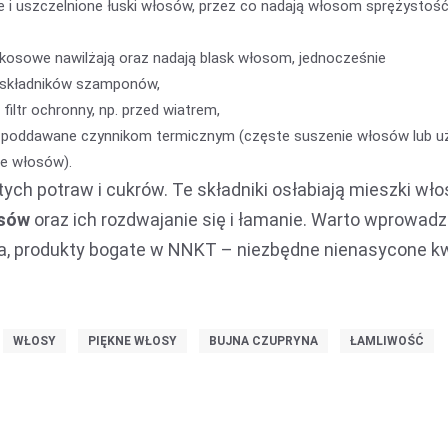
 i uszczelnione łuski włosów, przez co nadają włosom sprężystość
okosowe nawilżają oraz nadają blask włosom, jednocześnie
ch składników szamponów,
filtr ochronny, np. przed wiatrem,
są poddawane czynnikom termicznym (częste suszenie włosów lub u
e włosów).
stych potraw i cukrów. Te składniki osłabiają mieszki wł
osów
oraz ich rozdwajanie się i łamanie. Warto wprowadz
wa, produkty bogate w NNKT – niezbędne nienasycone 
WŁOSY
PIĘKNE WŁOSY
BUJNA CZUPRYNA
ŁAMLIWOŚĆ