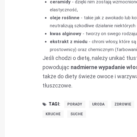
ceramidy
- dzięki nim zostają wzmocnione
elastyczność,
oleje roślinne
- takie jak z awokado lub k
neutralizują szkodliwe działanie niektóry
kwas alginowy
- tworzy on swego rodzaju 
ekstrakt z miodu
- chroni włosy, które 
prostownicy) oraz chemicznym (farbowani
Jeśli chodzi o dietę, należy unikać tłu
powodując
nadmierne wypadanie wł
także do diety świeże owoce i warzy
tłuszczowe.
TAGI:
PORADY
URODA
ZDROWIE
KRUCHE
SUCHE