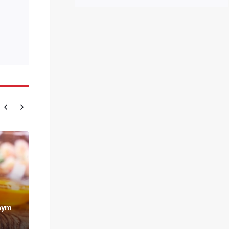
rnym
Kilka zasad diety u dziecka-
sportowca