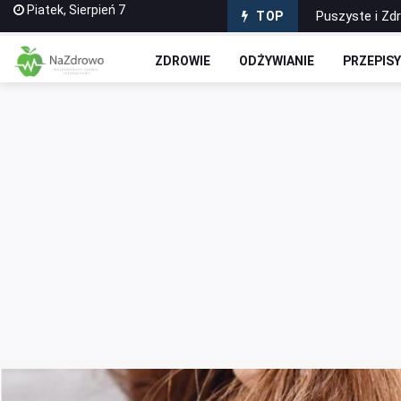
Piatek, Sierpień 7
Domowe Ciasto
TOP
Czekoladowe R
ZDROWIE
ODŻYWIANIE
PRZEPIS
Jak stworzyć 
Wyciskarki do
Puszyste i Zd