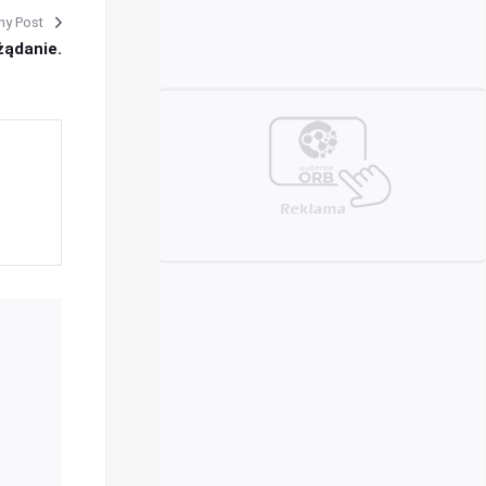
ny Post
żądanie.