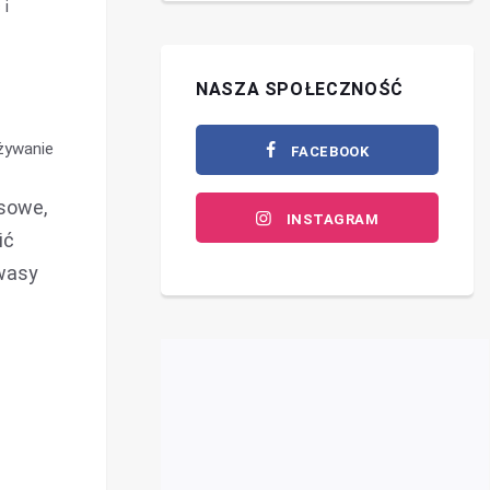
 i
NASZA SPOŁECZNOŚĆ
żywanie
FACEBOOK
osowe,
INSTAGRAM
ić
kwasy