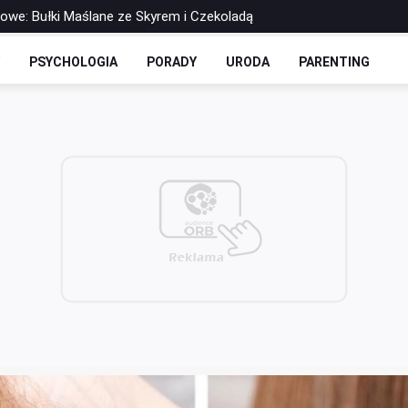
 Drożdżowe: Dwie Opcje – Słodko i Wytrawnie
olls-y Bez Cukru: Twoja Ulubiona Drożdżówka w Wersji FIT
Y
PSYCHOLOGIA
PORADY
URODA
PARENTING
zbilansowany lunch do pracy?
 soku - co warto o nich wiedzieć?
rowe: Bułki Maślane ze Skyrem i Czekoladą