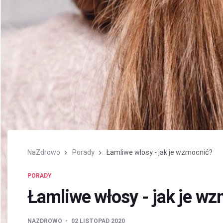
NaZdrowo
Porady
Łamliwe włosy - jak je wzmocnić?
PORADY
Łamliwe włosy - jak je w
NAZDROWO
02 LISTOPAD 2020