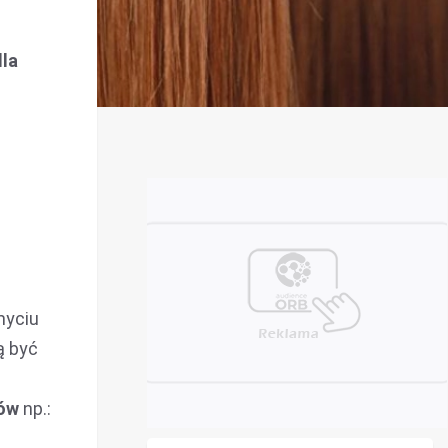
dla
myciu
ą być
sów
np.: