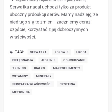
łagodzi stany zapalne dziąseł i jamy ustnej.
Serwatka nadal uchodzi tylko za produkt
uboczny prdoukcji serów. Mamy nadzieję, że
niedługo się to zmieni i zaczniemy coraz
częściej korzystać z jej dobroczynnych
właściwości.
TAGI:
SERWATKA
ZDROWIE
URODA
PIELĘGNACJA
JEDZENIE
ODHCUDZANIE
TRENING
BIAŁKO
MAKROELEMENTY
WITAMINY
MINERAŁY
SERWATKA WŁAŚCIWOŚCI
CYSTEINA
METIONINA