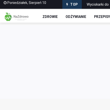
Poniedziałek, Sierpień 10
Puszyste i Zd
TOP
Domowe Ciasto
ZDROWIE
ODŻYWIANIE
PRZEPIS
Czekoladowe R
Jak stworzyć 
Wyciskarki do