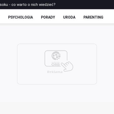
rowe: Bułki Maślane ze Skyrem i Czekoladą
 Drożdżowe: Dwie Opcje – Słodko i Wytrawnie
Y
PSYCHOLOGIA
PORADY
URODA
PARENTING
olls-y Bez Cukru: Twoja Ulubiona Drożdżówka w Wersji FIT
zbilansowany lunch do pracy?
 soku - co warto o nich wiedzieć?