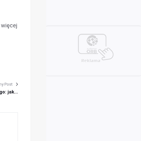
 więcej
ny Post
o: jak...