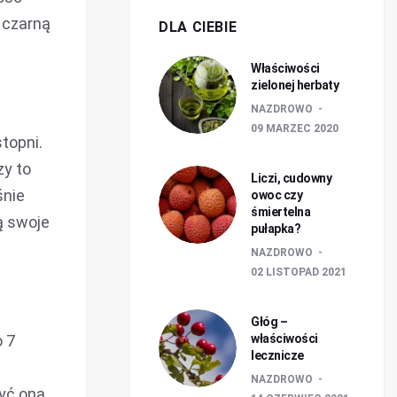
 czarną
DLA CIEBIE
Właściwości
zielonej herbaty
NAZDROWO
09 MARZEC 2020
topni.
zy to
Liczi, cudowny
śnie
owoc czy
śmiertelna
ą swoje
pułapka?
NAZDROWO
02 LISTOPAD 2021
Głóg –
o 7
właściwości
lecznicze
NAZDROWO
być ona