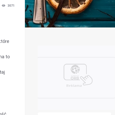
3071
które
na to
taj
lość