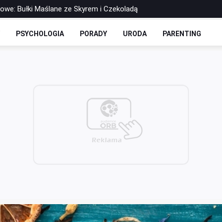
rowe: Bułki Maślane ze Skyrem i Czekoladą
 Drożdżowe: Dwie Opcje – Słodko i Wytrawnie
Y
PSYCHOLOGIA
PORADY
URODA
PARENTING
olls-y Bez Cukru: Twoja Ulubiona Drożdżówka w Wersji FIT
zbilansowany lunch do pracy?
 soku - co warto o nich wiedzieć?