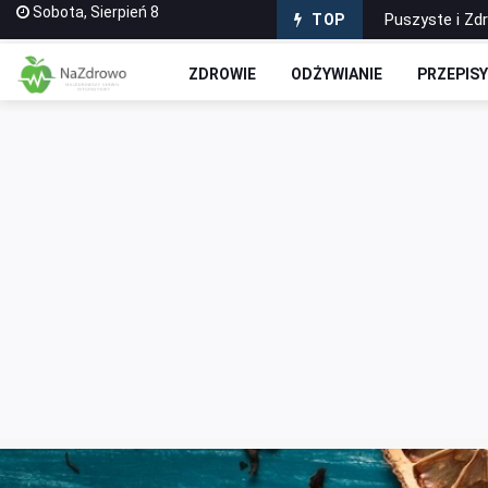
Sobota, Sierpień 8
Puszyste i Zd
TOP
Domowe Ciasto
ZDROWIE
ODŻYWIANIE
PRZEPIS
Czekoladowe R
Jak stworzyć 
Wyciskarki do