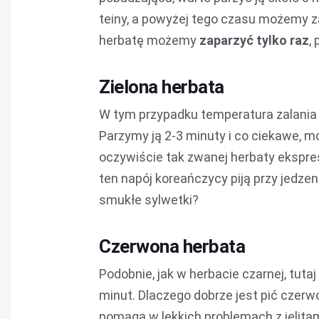
teiny, a powyżej tego czasu możemy za
herbatę możemy
zaparzyć tylko raz
,
Zielona herbata
W tym przypadku temperatura zalania li
Parzymy ją 2-3 minuty i co ciekawe, mo
oczywiście tak zwanej herbaty ekspre
ten napój koreańczycy piją przy jedze
smukłe sylwetki?
Czerwona herbata
Podobnie, jak w herbacie czarnej, tut
minut. Dlaczego dobrze jest pić czer
pomaga w lekkich problemach z jelita