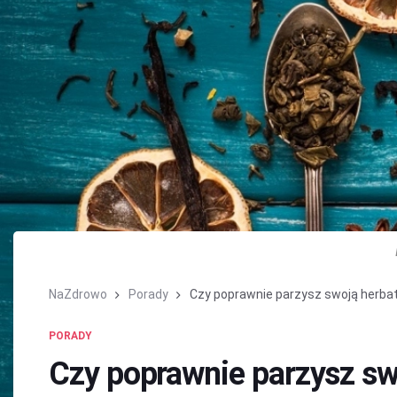
NaZdrowo
Porady
Czy poprawnie parzysz swoją herba
PORADY
Czy poprawnie parzysz sw