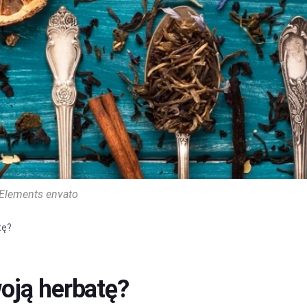
Elements envato
tę?
oją herbatę?