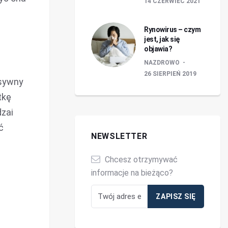
14 CZERWIEC 2021
Rynowirus – czym
jest, jak się
objawia?
NAZDROWO
26 SIERPIEŃ 2019
nsywny
tkę
dzai
ć
NEWSLETTER
Chcesz otrzymywać
informacje na bieżąco?