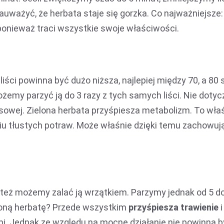
uważyć, że herbata staje się gorzka. Co najważniejsze:
 ponieważ traci wszystkie swoje właściwości.
ści powinna być dużo niższa, najlepiej między 70, a 80 s
żemy parzyć ją do 3 razy z tych samych liści. Nie dotyc
sowej. Zielona herbata przyśpiesza metabolizm. To wła
niu tłustych potraw. Może właśnie dzięki temu zachowuj
aj też możemy zalać ją wrzątkiem. Parzymy jednak od 5 d
woną herbatę? Przede wszystkim
przyśpiesza trawienie
i
mi. Jednak ze względu na mocne działanie nie powinna 