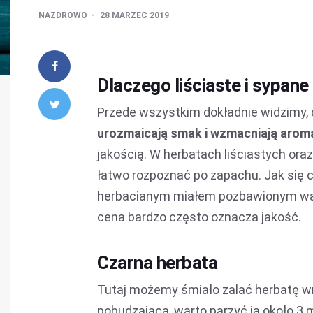
NAZDROWO
28 MARZEC 2019
Dlaczego liściaste i sypane
Przede wszystkim dokładnie widzimy, c
urozmaicają smak i wzmacniają arom
jakością. W herbatach liściastych oraz
łatwo rozpoznać po zapachu. Jak się 
herbacianym miałem pozbawionym wart
cena bardzo często oznacza jakość.
Czarna herbata
Tutaj możemy śmiało zalać herbatę wrz
pobudzająca, warto parzyć ją około 3 