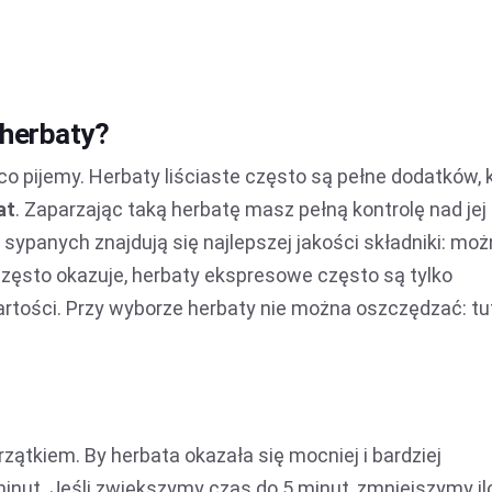
 herbaty?
o pijemy. Herbaty liściaste często są pełne dodatków, 
at
. Zaparzając taką herbatę masz pełną kontrolę nad jej
 sypanych znajdują się najlepszej jakości składniki: moż
często okazuje, herbaty ekspresowe często są tylko
ości. Przy wyborze herbaty nie można oszczędzać: tu
ątkiem. By herbata okazała się mocniej i bardziej
minut. Jeśli zwiększymy czas do 5 minut, zmniejszymy i