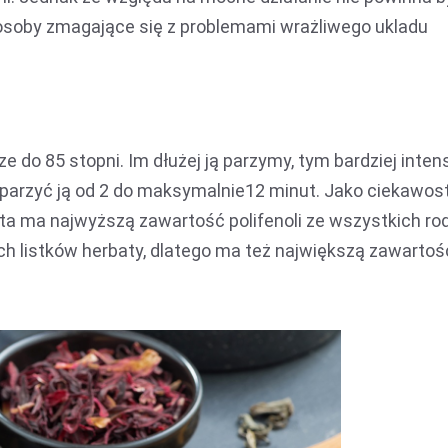
az osoby zmagające się z problemami wrażliwego ukladu
 do 85 stopni. Im dłużej ją parzymy, tym bardziej inte
 parzyć ją od 2 do maksymalnie12 minut. Jako ciekawos
ata ma najwyższą zawartość polifenoli ze wszystkich ro
ch listków herbaty, dlatego ma też największą zawartoś