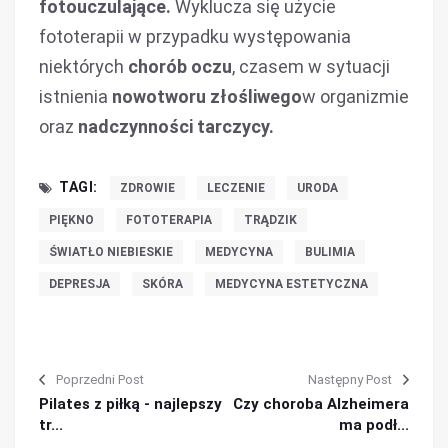
fotouczulające.
Wyklucza się użycie
fototerapii w przypadku występowania
niektórych
chorób oczu
, czasem w sytuacji
istnienia
nowotworu złośliwego
w organizmie
oraz
nadczynności tarczycy.
TAGI:
ZDROWIE
LECZENIE
URODA
PIĘKNO
FOTOTERAPIA
TRĄDZIK
ŚWIATŁO NIEBIESKIE
MEDYCYNA
BULIMIA
DEPRESJA
SKÓRA
MEDYCYNA ESTETYCZNA
Poprzedni Post
Następny Post
Pilates z piłką - najlepszy
Czy choroba Alzheimera
tr...
ma podł...