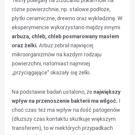
Testy polegały na zrzucaniu pokarmów na
różne powierzchnie, np. stalowe podłoże,
płytki ceramiczne, drewno oraz wykładzinę. W
eksperymencie wykorzystano między innymi
arbuza, chleb, chleb posmarowany masłem
oraz żelki.
Arbuz zebrał najwięcej
mikroorganizmów na każdym rodzaju
powierzchni, natomiast najmniej
,,przyciągające” okazały się żelki.
Na podstawie badań ustalono, że
największy
wpływ na przenoszenie bakterii ma wilgoć.
I
choć czas też ma wpływ na ilość patogenów
(dłuższy czas kontaktu skutkuje większym
transferem), to w niektórych przypadkach