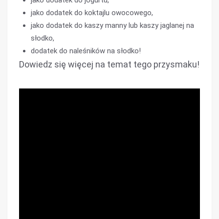
jako dodatek do jogurtu,
jako dodatek do koktajlu owocowego,
jako dodatek do kaszy manny lub kaszy jaglanej na
słodko,
dodatek do naleśników na słodko!
Dowiedz się więcej na temat tego przysmaku!