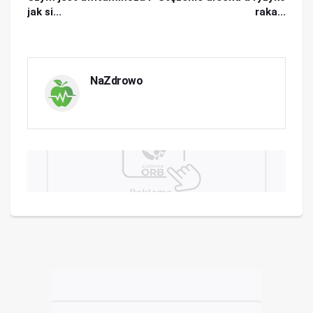
jak si...
raka...
NaZdrowo