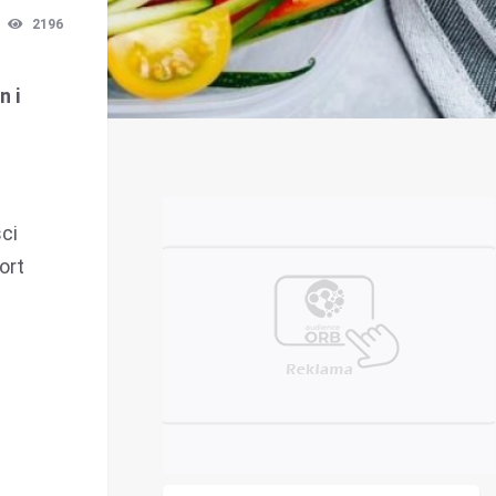
2196
n i
ci
ort