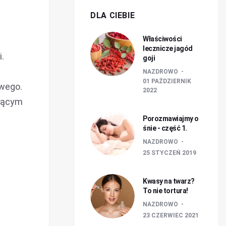
DLA CIEBIE
Właściwości
lecznicze jagód
.
goji
NAZDROWO
01 PAŹDZIERNIK
owego.
2022
ującym
Porozmawiajmy o
śnie - część 1.
NAZDROWO
25 STYCZEŃ 2019
Kwasy na twarz?
To nie tortura!
NAZDROWO
23 CZERWIEC 2021