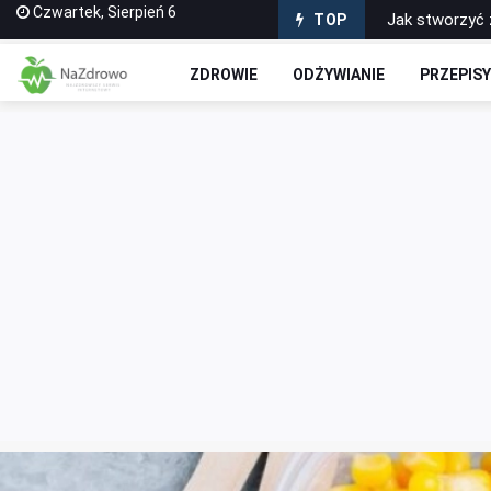
Czwartek, Sierpień 6
Jak stworzyć 
TOP
Wyciskarki do
ZDROWIE
ODŻYWIANIE
PRZEPIS
Puszyste i Zd
Domowe Ciasto
Czekoladowe R