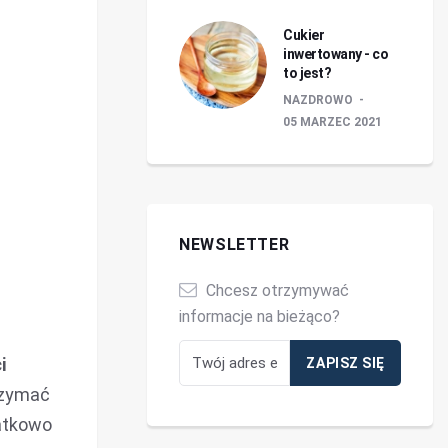
Cukier
inwertowany - co
to jest?
NAZDROWO
05 MARZEC 2021
NEWSLETTER
Chcesz otrzymywać
informacje na bieżąco?
i
rzymać
datkowo