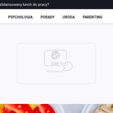
zbilansowany lunch do pracy?
 soku - co warto o nich wiedzieć?
Y
PSYCHOLOGIA
PORADY
URODA
PARENTING
rowe: Bułki Maślane ze Skyrem i Czekoladą
 Drożdżowe: Dwie Opcje – Słodko i Wytrawnie
olls-y Bez Cukru: Twoja Ulubiona Drożdżówka w Wersji FIT