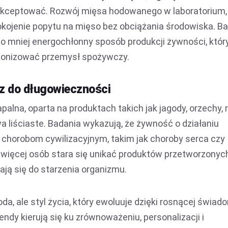
a akceptować. Rozwój mięsa hodowanego w laboratorium,
okojenie popytu na mięso bez obciążania środowiska. B
 to mniej energochłonny sposób produkcji żywności, któr
jonizować przemysł spożywczy.
cz do długowieczności
alna, oparta na produktach takich jak jagody, orzechy, 
liściaste. Badania wykazują, że żywność o działaniu
horobom cywilizacyjnym, takim jak choroby serca czy
 więcej osób stara się unikać produktów przetworzonych
ają się do starzenia organizmu.
da, ale styl życia, który ewoluuje dzięki rosnącej świad
y kierują się ku zrównoważeniu, personalizacji i