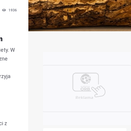
1936
m
iety. W
czne
rzyja
ci z