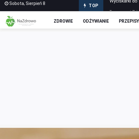
Sobota, Sierpień 8
Puszyste i Zd
TOP
Domowe Ciasto
ZDROWIE
ODŻYWIANIE
PRZEPIS
Czekoladowe R
Jak stworzyć 
Wyciskarki do