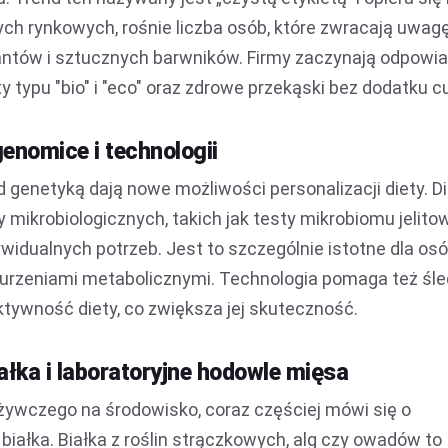
ch rynkowych, rośnie liczba osób, które zwracają uwag
antów i sztucznych barwników. Firmy zaczynają odpowi
 typu "bio" i "eco" oraz zdrowe przekąski bez dodatku c
genomice i technologii
genetyką dają nowe możliwości personalizacji diety. D
mikrobiologicznych, takich jak testy mikrobiomu jelito
idualnych potrzeb. Jest to szczególnie istotne dla osó
urzeniami metabolicznymi. Technologia pomaga też śle
tywność diety, co zwiększa jej skuteczność.
ałka i laboratoryjne hodowle mięsa
ywczego na środowisko, coraz częściej mówi się o
białka. Białka z roślin strączkowych, alg czy owadów to