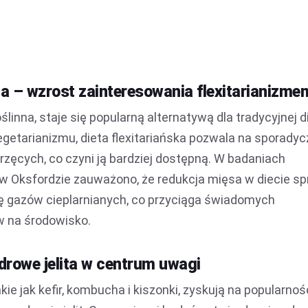
a – wzrost zainteresowania flexitarianizme
oślinna, staje się popularną alternatywą dla tradycyjnej d
etarianizmu, dieta flexitariańska pozwala na sporady
zęcych, co czyni ją bardziej dostępną. W badaniach
 Oksfordzie zauważono, że redukcja mięsa w diecie sp
ę gazów cieplarnianych, co przyciąga świadomych
 na środowisko.
zdrowe jelita w centrum uwagi
ie jak kefir, kombucha i kiszonki, zyskują na popularnoś