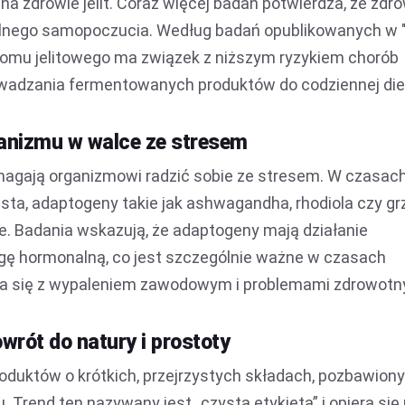
 zdrowie jelit. Coraz więcej badań potwierdza, że zdr
ogólnego samopoczucia. Według badań opublikowanych w "
iomu jelitowego ma związek z niższym ryzykiem chorób
rowadzania fermentowanych produktów do codziennej die
anizmu w walce ze stresem
pomagają organizmowi radzić sobie ze stresem. W czasach
ta, adaptogeny takie jak ashwagandha, rhodiola czy gr
rne. Badania wskazują, że adaptogeny mają działanie
gę hormonalną, co jest szczególnie ważne w czasach
ga się z wypaleniem zawodowym i problemami zdrowotn
wrót do natury i prostoty
oduktów o krótkich, przejrzystych składach, pozbawion
 Trend ten nazywany jest „czystą etykietą” i opiera się