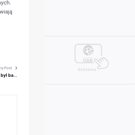
nych.
wiają
ny Post
był ba...