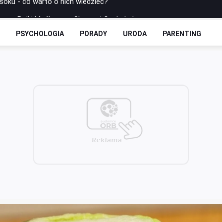
rowe: Bułki Maślane ze Skyrem i Czekoladą
 Drożdżowe: Dwie Opcje – Słodko i Wytrawnie
Y
PSYCHOLOGIA
PORADY
URODA
PARENTING
olls-y Bez Cukru: Twoja Ulubiona Drożdżówka w Wersji FIT
zbilansowany lunch do pracy?
 soku - co warto o nich wiedzieć?