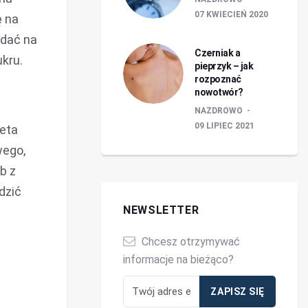
07 KWIECIEŃ 2020
ę na
adać na
Czerniak a
ukru.
pieprzyk – jak
rozpoznać
nowotwór?
NAZDROWO
09 LIPIEC 2021
ieta
wego,
b z
dzić
NEWSLETTER
Chcesz otrzymywać
informacje na bieżąco?