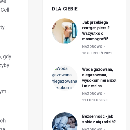
owe
DLA CIEBIE
Cell
Jak przebiega
ty.
rentgen piersi?
Wszystko o
mammografii!
NAZDROWO
16 SIERPIEŃ 2021
, gdy
zyby
Woda gazowana,
niegazowana,
wysokomineralizowana
i mineralna...
ymi.
NAZDROWO
21 LIPIEC 2023
Bezsenność - jak
ych
sobie z nią radzić?
 na
NAZDROWO