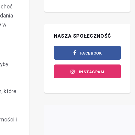
 choć
adania
y w
NASZA SPOŁECZNOŚĆ
FACEBOOK
ryby
INSTAGRAM
, które
omości i