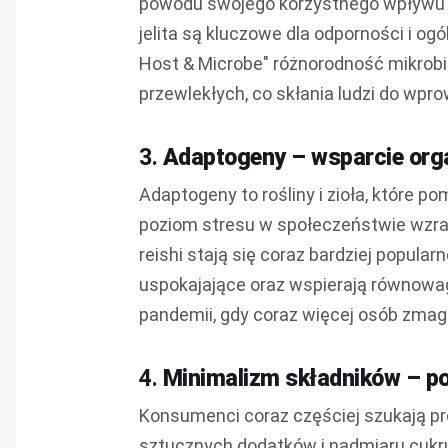
powodu swojego korzystnego wpływu na
jelita są kluczowe dla odporności i 
Host & Microbe" różnorodność mikrob
przewlekłych, co skłania ludzi do wp
3.
Adaptogeny – wsparcie org
Adaptogeny to rośliny i zioła, które 
poziom stresu w społeczeństwie wzras
reishi stają się coraz bardziej popula
uspokajające oraz wspierają równowa
pandemii, gdy coraz więcej osób zma
4.
Minimalizm składników – po
Konsumenci coraz częściej szukają pr
sztucznych dodatków i nadmiaru cukru.