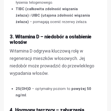
łysienia telogenowego.
TIBC (całkowita zdolność wiązania
żelaza)
i
UIBC (utajona zdolność wiązania
żelaza)
– pomagają ocenić rezerwy żelaza.
3. Witamina D – niedobór a osłabienie
włosów
Witamina D odgrywa kluczową rolę w
regeneracji mieszków włosowych. Jej
niedobór może prowadzić do przewlekłego
wypadania włosów.
25(OH)D
– optymalny poziom to
powyżej 50
ng/ml
.
4. Hormony tarczycy – zaburzenia