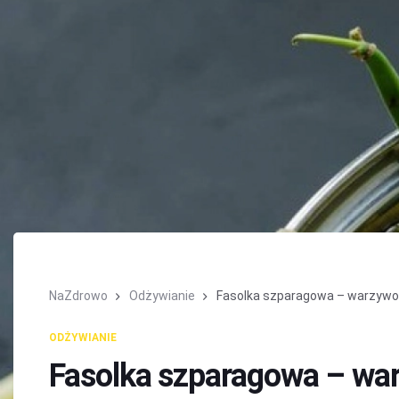
NaZdrowo
Odżywianie
Fasolka szparagowa – warzywo 
ODŻYWIANIE
Fasolka szparagowa – wa