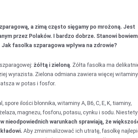
szparagową, a zimą często sięgamy po mrożoną. Jest
nym przez Polaków. I bardzo dobrze. Stanowi bowiem
a. Jak fasolka szparagowa wpływa na zdrowie?
szparagowej:
żółtą i zieloną
. Żółta fasolka ma delikatni
ziej wyrazista. Zielona odmiana zawiera więcej witaminy 
atsza w potas i fosfor.
 spore ilości błonnika, witaminy A, B6, C, E, K, tiaminy,
 żelaza, magnezu, fosforu, potasu, cynku i sodu. Niestety
 w nieodpowiednich warunkach sprawiają, że większoś
kładowi.
Aby zminimalizować ich utratę, fasolkę najlepi