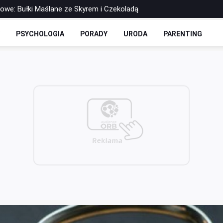
rowe: Bułki Maślane ze Skyrem i Czekoladą
 Drożdżowe: Dwie Opcje – Słodko i Wytrawnie
Y
PSYCHOLOGIA
PORADY
URODA
PARENTING
olls-y Bez Cukru: Twoja Ulubiona Drożdżówka w Wersji FIT
zbilansowany lunch do pracy?
 soku - co warto o nich wiedzieć?