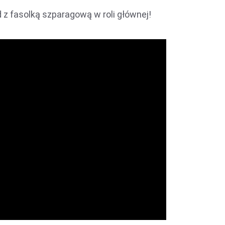
d z fasolką szparagową w roli głównej!