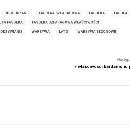
ODCHUDZANIE
FASOLKA SZPARAGOWA
FASOLKA
FASOLA
ŁTA FASOLKA
FASOLKA SZPARAGOWA WŁAŚCIWOŚCI
 ODŻYWIANIE
WARZYWA
LATO
WARZYWA SEZONOWE
Następ
7 właściwości kardamonu p