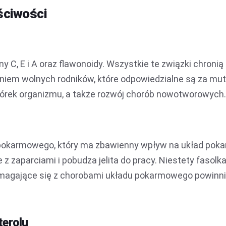
ściwości
 C, E i A oraz flawonoidy. Wszystkie te związki chronią
aniem wolnych rodników, które odpowiedzialne są za mu
órek organizmu, a także rozwój chorób nowotworowych.
a pokarmowego, który ma zbawienny wpływ na układ pok
 zaparciami i pobudza jelita do pracy. Niestety fasolk
magające się z chorobami układu pokarmowego powinni
terolu