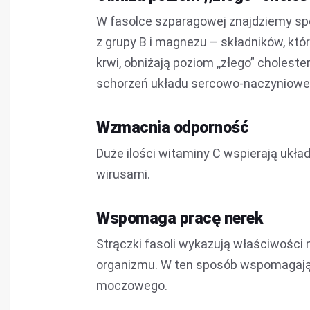
W fasolce szparagowej znajdziemy spor
z grupy B i magnezu – składników, któr
krwi, obniżają poziom ,,złego” choles
schorzeń układu sercowo-naczyniowe
Wzmacnia odporność
Duże ilości witaminy C wspierają ukła
wirusami.
Wspomaga pracę nerek
Strączki fasoli wykazują właściwośc
organizmu. W ten sposób wspomagają 
moczowego.