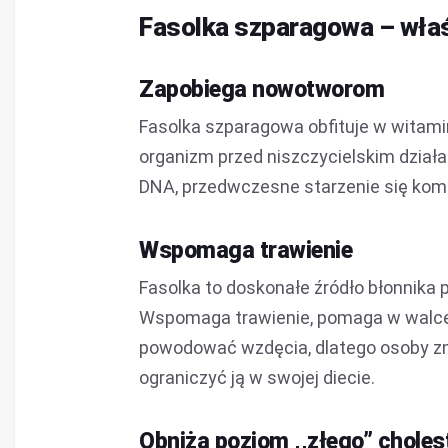
Fasolka szparagowa – wła
Zapobiega nowotworom
Fasolka szparagowa obfituje w witaminy
organizm przed niszczycielskim dział
DNA, przedwczesne starzenie się kom
Wspomaga trawienie
Fasolka to doskonałe źródło błonnik
Wspomaga trawienie, pomaga w walce z
powodować wzdęcia, dlatego osoby z
ograniczyć ją w swojej diecie.
Obniża poziom ,,złego” choles