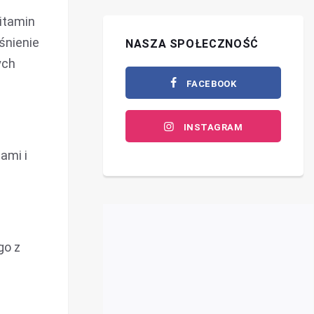
witamin
śnienie
NASZA SPOŁECZNOŚĆ
ych
FACEBOOK
INSTAGRAM
ami i
go z