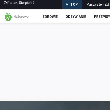
Piatek, Sierpień 7
Puszyste i Zd
TOP
Domowe Ciasto
ZDROWIE
ODŻYWIANIE
PRZEPIS
Czekoladowe R
Jak stworzyć 
Wyciskarki do