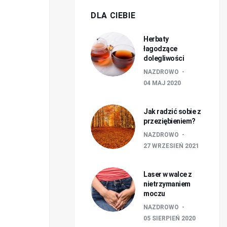
DLA CIEBIE
Herbaty
łagodzące
dolegliwości
NAZDROWO
04 MAJ 2020
Jak radzić sobie z
przeziębieniem?
NAZDROWO
27 WRZESIEŃ 2021
Laser w walce z
nietrzymaniem
moczu
NAZDROWO
05 SIERPIEŃ 2020